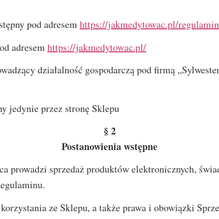
stępny pod adresem
https://jakmedytowac.pl/regulamin
pod adresem
https://jakmedytowac.pl/
wadzący działalność gospodarczą pod firmą „Sylwester
y jedynie przez stronę Sklepu
§ 2
Postanowienia wstępne
 prowadzi sprzedaż produktów elektronicznych, świad
Regulaminu.
orzystania ze Sklepu, a także prawa i obowiązki Sprz