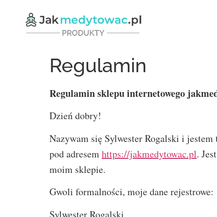
Regulamin
Regulamin sklepu internetowego jakme
Dzień dobry!
Nazywam się Sylwester Rogalski i jestem 
pod adresem
https://jakmedytowac.pl
. Je
moim sklepie.
Gwoli formalności, moje dane rejestrowe:
Sylwester Rogalski