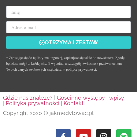
OTRZYMAJ ZESTAW
* Zapisując się do tej listy mailingowej, zapisujesz się także do newslettera. Zgodę
będziesz mógł w każdej chwili wycofać, a szczegóły związane z przetwarzaniem
Twoich danych osobowych znajdziesz w polityce prywatności.
Gdzie nas znaleźć?
|
Gościnne występy i wpisy
|
Polityka prywatności
|
Kontakt
Copyright 2020 © jakmedytowac.pl