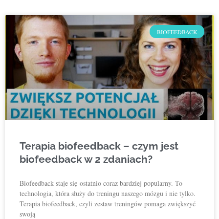
BIOFEEDBACK
Terapia biofeedback – czym jest
biofeedback w 2 zdaniach?
Biofeedback staje się ostatnio coraz bardziej popularny. To
technologia, która służy do treningu naszego mózgu i nie tylko.
Terapia biofeedback, czyli zestaw treningów pomaga zwiększyć
swoją