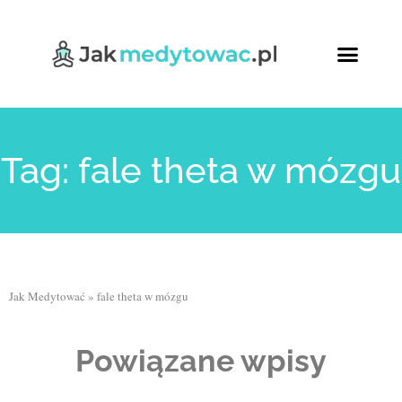
Tag: fale theta w mózgu
Jak Medytować
»
fale theta w mózgu
Powiązane wpisy