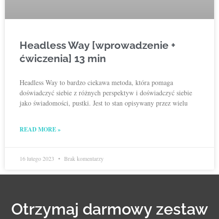
Headless Way [wprowadzenie +
ćwiczenia] 13 min
Headless Way to bardzo ciekawa metoda, która pomaga
doświadczyć siebie z różnych perspektyw i doświadczyć siebie
jako świadomości, pustki. Jest to stan opisywany przez wielu
READ MORE »
16 lutego 2023
Brak komentarzy
Otrzymaj darmowy zestaw