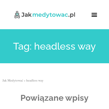
Ćwiczenia oddech
Relaksująca joga
Kursy Online
Tag: headless way
Jak Medytować
»
headless way
Powiązane wpisy