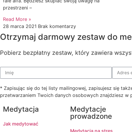
fale alfa. Będziesz skupiać swoją uwagę na
przestrzeni –
Read More »
28 marca 2021
Brak komentarzy
Otrzymaj darmowy zestaw do med
Pobierz bezpłatny zestaw, który zawiera wszys
* Zapisując się do tej listy mailingowej, zapisujesz się t
przetwarzaniem Twoich danych osobowych znajdziesz w po
Medytacja
Medytacje
prowadzone
Jak medytować
Medytacja na stres