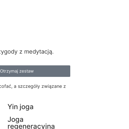
zygody z medytacją.
Otrzymaj zestaw
ycofać, a szczegóły związane z
Yin joga
Joga
regeneracyjna