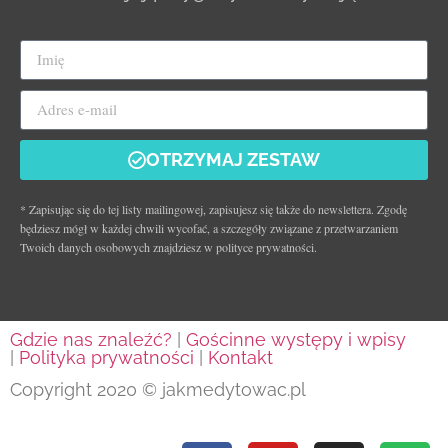
OTRZYMAJ ZESTAW
* Zapisując się do tej listy mailingowej, zapisujesz się także do newslettera. Zgodę
będziesz mógł w każdej chwili wycofać, a szczegóły związane z przetwarzaniem
Twoich danych osobowych znajdziesz w polityce prywatności.
Gdzie nas znaleźć?
|
Gościnne występy i wpisy
|
Polityka prywatności
|
Kontakt
Copyright 2020 © jakmedytowac.pl