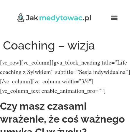
Ćwiczenia oddech
Relaksująca joga
Kursy Online
Coaching – wizja
[vc_row][vc_column][gva_block_heading title=”Life
coaching z Sylwkiem” subtitle=”Sesja indywidualna”]
[/vc_column][vc_column width=”3/4″]
[vc_column_text enable_animation_pro=””]
Czy masz czasami
wrażenie, że coś ważnego