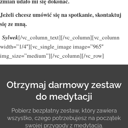
zmian udało mi się dokonać.
Jeżeli chcesz umówić się na spotkanie, skontaktuj
się ze mną.
Sylwek
[/vc_column_text][/vc_column][vc_column
width=”1/4″][vc_single_image image=”965″
img_size=”medium”][/vc_column][/vc_row]
Otrzymaj darmowy zestaw
do medytacji
Pobierz bezpłatny zestaw, który zawiera
wszystko, czego potrzebujesz na początek
swojej przygody z medytacją.