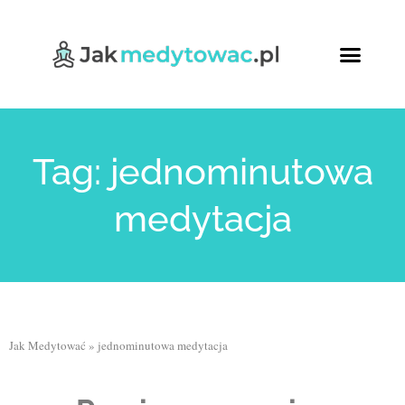
Tag: jednominutowa
medytacja
Jak Medytować
»
jednominutowa medytacja