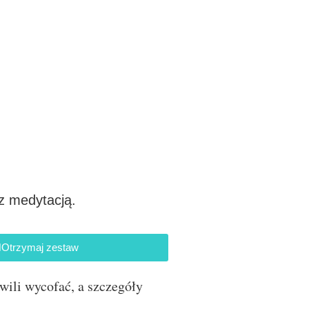
z medytacją.
Otrzymaj zestaw
hwili wycofać, a szczegóły