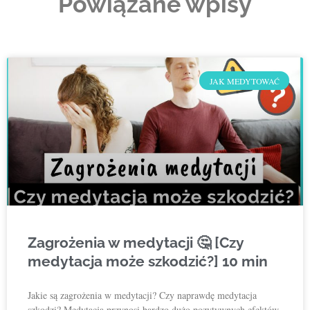
Powiązane wpisy
JAK MEDYTOWAĆ
Zagrożenia w medytacji 🤔 [Czy
medytacja może szkodzić?] 10 min
Jakie są zagrożenia w medytacji? Czy naprawdę medytacja
szkodzi? Medytacja przynosi bardzo dużo pozytywnych efektów