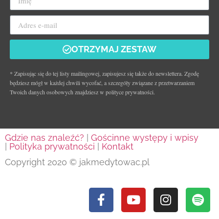
OTRZYMAJ ZESTAW
* Zapisując się do tej listy mailingowej, zapisujesz się także do newslettera. Zgodę
będziesz mógł w każdej chwili wycofać, a szczegóły związane z przetwarzaniem
Twoich danych osobowych znajdziesz w polityce prywatności.
Gdzie nas znaleźć?
|
Gościnne występy i wpisy
|
Polityka prywatności
|
Kontakt
Copyright 2020 © jakmedytowac.pl