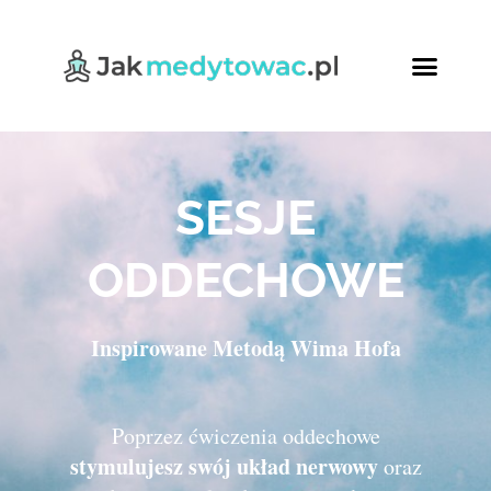
Ćwiczenia oddech
Relaksująca joga
Kursy Online
SESJE
ODDECHOWE
Inspirowane Metodą Wima Hofa
Poprzez ćwiczenia oddechowe
stymulujesz swój układ nerwowy
oraz