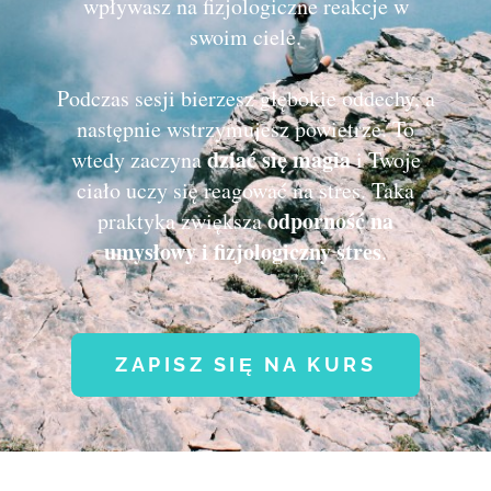
wpływasz na fizjologiczne reakcje w
swoim ciele.
Podczas sesji bierzesz głębokie oddechy, a
następnie wstrzymujesz powietrze. To
dziać się magia
wtedy zaczyna
i Twoje
ciało uczy się reagować na stres. Taka
odporność na
praktyka zwiększa
umysłowy i fizjologiczny stres
.
ZAPISZ SIĘ NA KURS