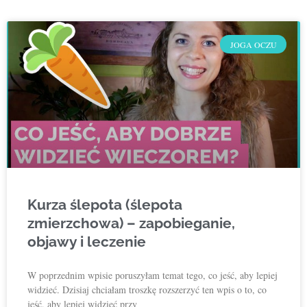
JOGA OCZU
Kurza ślepota (ślepota
zmierzchowa) – zapobieganie,
objawy i leczenie
W poprzednim wpisie poruszyłam temat tego, co jeść, aby lepiej
widzieć. Dzisiaj chciałam troszkę rozszerzyć ten wpis o to, co
jeść, aby lepiej widzieć przy