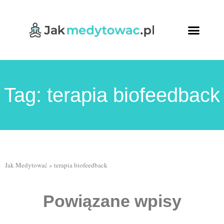
Ćwiczenia oddecho
Relaksująca joga
Kursy Online
Tag: terapia biofeedback
Jak Medytować
»
terapia biofeedback
Powiązane wpisy