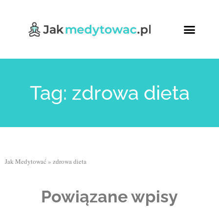
Ćwiczenia oddech
Relaksująca joga
Kursy Online
Tag: zdrowa dieta
Jak Medytować
»
zdrowa dieta
Powiązane wpisy