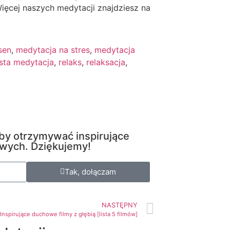
ięcej naszych medytacji znajdziesz na
sen
,
medytacja na stres
,
medytacja
sta medytacja
,
relaks
,
relaksacja
,
 aby otrzymywać inspirujące
owych. Dziękujemy!
Tak, dołączam
NASTĘPNY
Inspirujące duchowe filmy z głębią [lista 5 filmów]