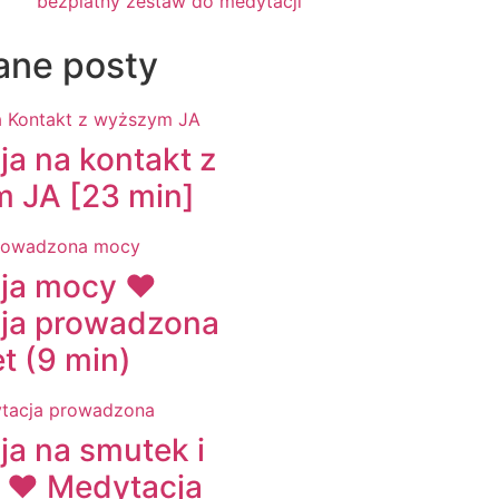
ane posty
a na kontakt z
 JA [23 min]
ja mocy ♥
ja prowadzona
et (9 min)
a na smutek i
ę ♥ Medytacja