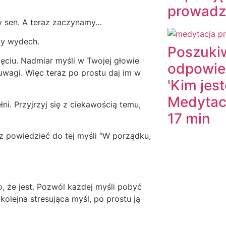
prowadz
y sen. A teraz zaczynamy…
ący wydech.
Poszuki
ęciu. Nadmiar myśli w Twojej głowie
odpowied
wagi. Więc teraz po prostu daj im w
'Kim jes
Medytac
ni. Przyjrzyj się z ciekawością temu,
17 min
sz powiedzieć do tej myśli “W porządku,
to, że jest. Pozwól każdej myśli pobyć
 kolejna stresująca myśl, po prostu ją