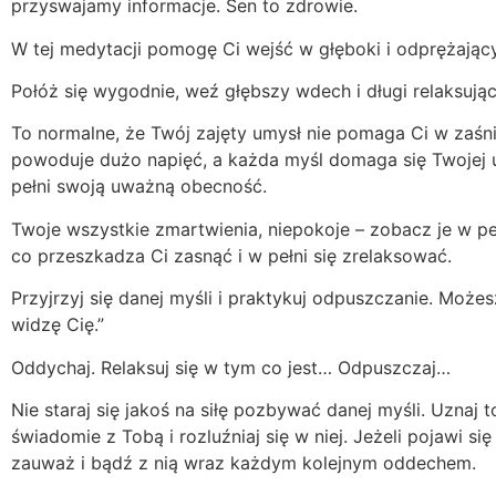
przyswajamy informacje. Sen to zdrowie.
W tej medytacji pomogę Ci wejść w głęboki i odprężając
Połóż się wygodnie, weź głębszy wdech i długi relaksuj
To normalne, że Twój zajęty umysł nie pomaga Ci w zaśni
powoduje dużo napięć, a każda myśl domaga się Twojej u
pełni swoją uważną obecność.
Twoje wszystkie zmartwienia, niepokoje – zobacz je w peł
co przeszkadza Ci zasnąć i w pełni się zrelaksować.
Przyjrzyj się danej myśli i praktykuj odpuszczanie. Może
widzę Cię.”
Oddychaj. Relaksuj się w tym co jest… Odpuszczaj…
Nie staraj się jakoś na siłę pozbywać danej myśli. Uznaj 
świadomie z Tobą i rozluźniaj się w niej. Jeżeli pojawi się
zauważ i bądź z nią wraz każdym kolejnym oddechem.