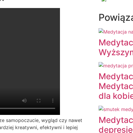
Powiąz
Medytacj
Wyższym
Medytac
Medytac
dla kobi
Medytacj
sze samopoczucie, wygląd czy nawet
ziej kreatywni, efektywni i lepiej
depresj