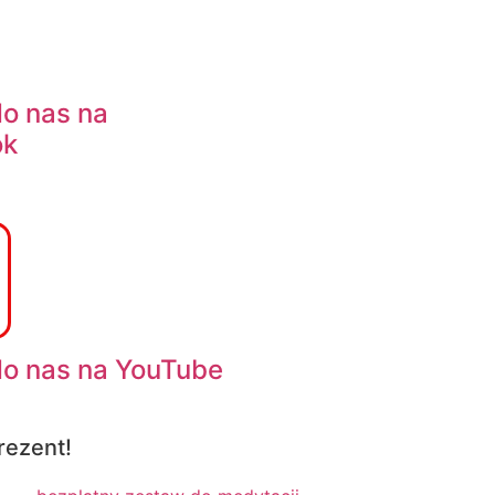
do nas na
ok
do nas na YouTube
rezent!