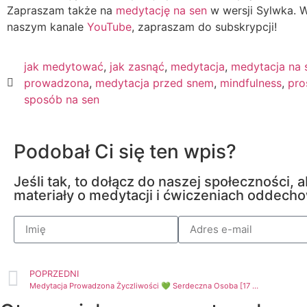
Zapraszam także na
medytację na sen
w wersji Sylwka. W
naszym kanale
YouTube
, zapraszam do subskrypcji!
jak medytować
,
jak zasnąć
,
medytacja
,
medytacja na 
prowadzona
,
medytacja przed snem
,
mindfulness
,
pro
sposób na sen
Podobał Ci się ten wpis?
Jeśli tak, to dołącz do naszej społeczności,
materiały o medytacji i ćwiczeniach oddech
POPRZEDNI
Medytacja Prowadzona Życzliwości 💚 Serdeczna Osoba [17 min]