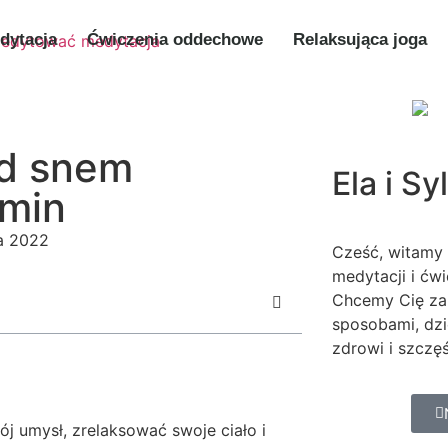
dytacja
Ćwiczenia oddechowe
Relaksująca joga
ed snem
Ela i S
 min
ia 2022
Cześć, witamy 
medytacji i ćw
Chcemy Cię za
sposobami, dzi
zdrowi i szczęś
 umysł, zrelaksować swoje ciało i