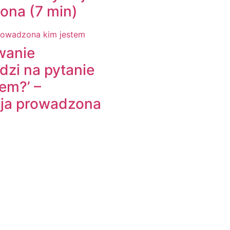
ona (7 min)
wanie
zi na pytanie
tem?’ –
ja prowadzona