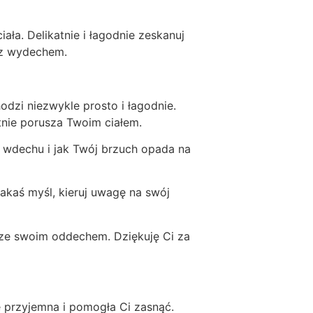
ała. Delikatnie i łagodnie zeskanuj
z z wydechem.
dzi niezwykle prosto i łagodnie.
tnie porusza Twoim ciałem.
 wdechu i jak Twój brzuch opada na
kaś myśl, kieruj uwagę na swój
 ze swoim oddechem. Dziękuję Ci za
e przyjemna i pomogła Ci zasnąć.