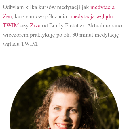
Odbyłam kilka kursów medytacji jak
medytacja
Zen
, kurs samowspółczucia,
medytacja wglądu
TWIM
czy
Ziva
od Emily Fletcher. Aktualnie rano i
wieczorem praktykuję po ok. 30 minut medytację
wglądu TWIM.