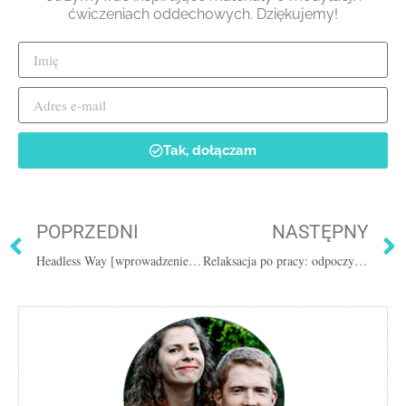
ćwiczeniach oddechowych. Dziękujemy!
Tak, dołączam
POPRZEDNI
NASTĘPNY
Headless Way [wprowadzenie + ćwiczenia] 13 min
Relaksacja po pracy: odpoczynek dla ciała i umysłu [20 min]