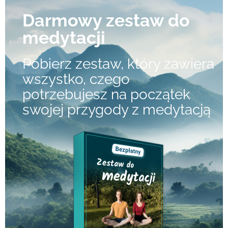
Darmowy zestaw do
medytacji​
Pobierz zestaw, który zawiera
wszystko, czego
potrzebujesz na początek
swojej przygody z medytacją