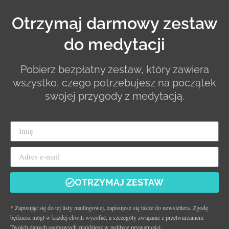
Otrzymaj darmowy zestaw
do medytacji
Pobierz bezpłatny zestaw, który zawiera
wszystko, czego potrzebujesz na początek
swojej przygody z medytacją.
OTRZYMAJ ZESTAW
* Zapisując się do tej listy mailingowej, zapisujesz się także do newslettera. Zgodę
będziesz mógł w każdej chwili wycofać, a szczegóły związane z przetwarzaniem
Twoich danych osobowych znajdziesz w polityce prywatności.