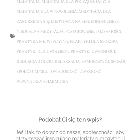
MEDYTACJA
,
MEDYTACJA DLA POCZĄTKUJĄCYCH
,
MEDYTACJA DLA WYZWOLENIA
,
MEDYTACJA DLA
ZANURZENIA SIĘ
,
MEDYTACJA NA SEN
,
MINDFULNESS
,
NIEDUALNA MEDYTACJA
,
POSZUKIWANIE TOŻSAMOŚCI
,
PRAKTYKA MEDYTACYJNA
,
PRAKTYKI DLA SPOKOJU
,
PRAKTYKI DLA UWOLNIENI
,
PRAKTYKI UWAŻNOŚCI
,
REDUKCJA STRESU
,
RELAKSACJA
,
SAMOROZWÓJ
,
SPOKÓJ
,
SPOKÓJ UMYSŁU
,
ŚWIADOMOŚĆ
,
UWAŻNOŚĆ
,
WEWNĘTRZNA HARMONIA
Podobał Ci się ten wpis?
Jeśli tak, to dołącz do naszej społeczności, aby
otrzymywać inspirujące materiały o medytacji i