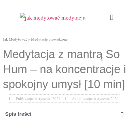
Ćwiczenia oddecho
Relaksująca joga
Kursy Online
Jak Medytować
»
Medytacje prowadzone
Medytacja z mantrą So
Hum – na koncentracje i
spokojny umysł [10 min]
Publikacja:
6 stycznia, 2024
Aktualizacja: 6 stycznia 2024
Spis treści