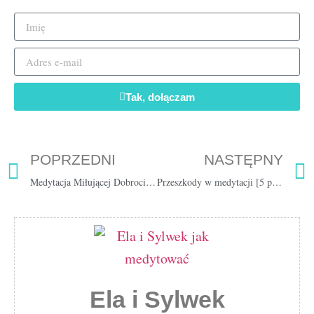
Tak, dołączam
POPRZEDNI
NASTĘPNY
Medytacja Miłującej Dobroci — droga do relaksu i szczęścia [20 min]
Przeszkody w medytacji [5 przeszkód i jak im zaradzić]
Ela i Sylwek