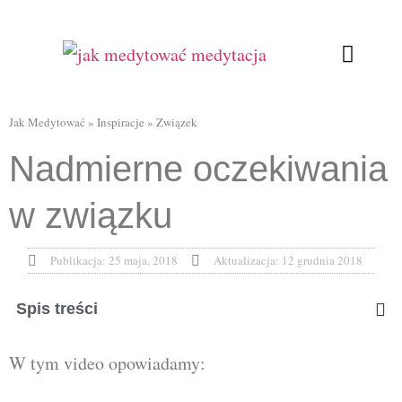
Ćwiczenia oddecho
Relaksująca joga
Kursy Online
Jak Medytować
»
Inspiracje
»
Związek
Nadmierne oczekiwania
w związku
Publikacja:
25 maja, 2018
Aktualizacja: 12 grudnia 2018
Spis treści
W tym video opowiadamy: