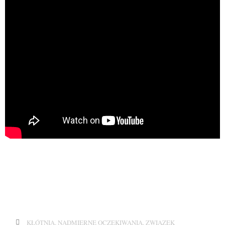
KŁÓTNIA
,
NADMIERNE OCZEKIWANIA
,
ZWIĄZEK