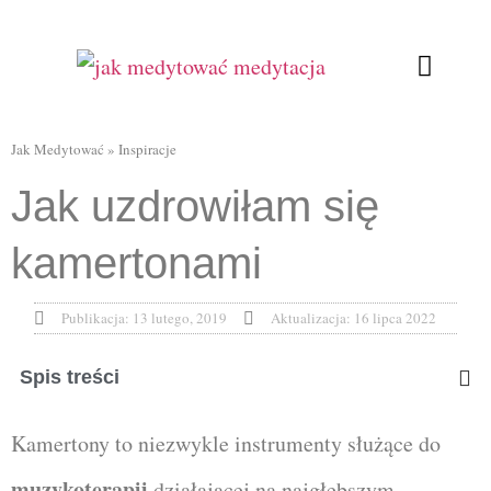
Ćwiczenia oddecho
Relaksująca joga
Kursy Online
Jak Medytować
»
Inspiracje
Jak uzdrowiłam się
kamertonami
Publikacja:
13 lutego, 2019
Aktualizacja: 16 lipca 2022
Spis treści
Kamertony to niezwykle instrumenty służące do
muzykoterapii
działającej na najgłębszym