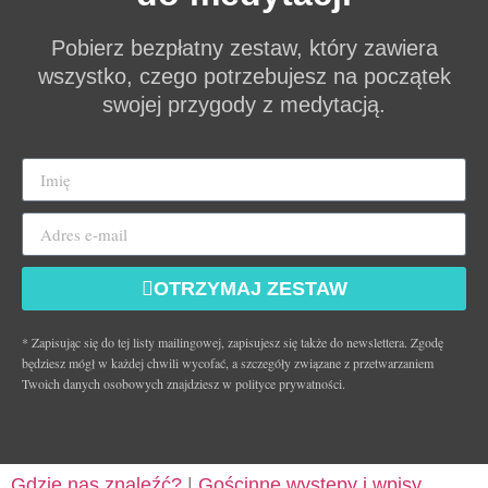
Pobierz bezpłatny zestaw, który zawiera
wszystko, czego potrzebujesz na początek
swojej przygody z medytacją.
OTRZYMAJ ZESTAW
* Zapisując się do tej listy mailingowej, zapisujesz się także do newslettera. Zgodę
będziesz mógł w każdej chwili wycofać, a szczegóły związane z przetwarzaniem
Twoich danych osobowych znajdziesz w polityce prywatności.
Gdzie nas znaleźć?
|
Gościnne występy i wpisy