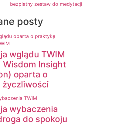
ane posty
ja wglądu TWIM
l Wisdom Insight
on) oparta o
 życzliwości
ja wybaczenia
droga do spokoju