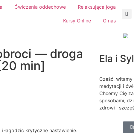
a
Ćwiczenia oddechowe
Relaksująca joga
Kursy Online
O nas
obroci — droga
Ela i S
[20 min]
Cześć, witamy 
medytacji i ćw
Chcemy Cię za
sposobami, dzi
zdrowi i szczęś
i łagodzić krytyczne nastawienie.