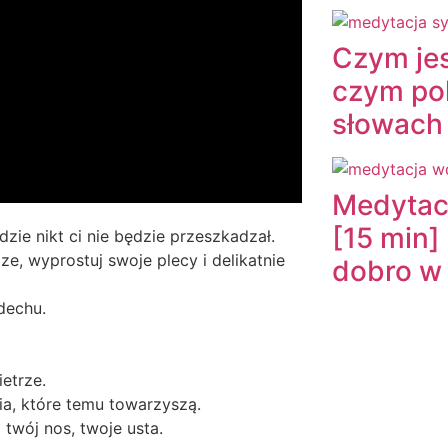
Czym jes
czym po
słowach 
Medytac
[15 min]
zie nikt ci nie będzie przeszkadzał.
ze, wyprostuj swoje plecy i delikatnie
dobro w
dechu.
etrze.
a, które temu towarzyszą.
twój nos, twoje usta.