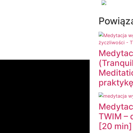
Powiąz
Medytac
(Tranqui
Meditati
praktykę
Medytac
TWIM – 
[20 min]