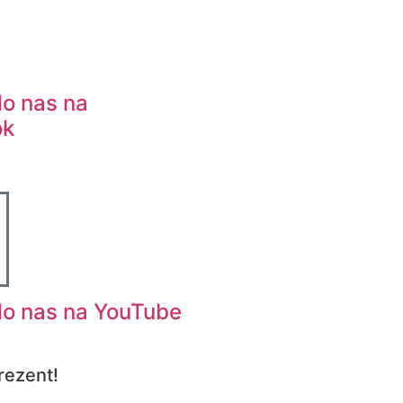
do nas na
ok
do nas na YouTube
rezent!