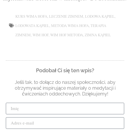
KURS WIMA HOFA
,
LECZENIE ZIMNEM
,
LODOWA KĄPIEL
,
LODOWATA KĄPIEL
,
METODA WIMA HOFA
,
TERAPIA
ZIMNEM
,
WIM HOF
,
WIM HOF METODA
,
ZIMNA KĄPIEL
Podobał Ci się ten wpis?
Jeśli tak, to dołącz do naszej społeczności, aby
otrzymywać inspirujące materiały o medytacji i
ćwiczeniach oddechowych. Dziękujemy!