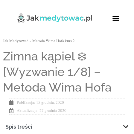
Ćwiczenia oddech
Relaksująca joga
Kursy Online
Jak Medytować
»
Metoda Wima Hofa kurs 2
Zimna kąpiel ❄️
[Wyzwanie 1/8] –
Metoda Wima Hofa
Publikacja:
15 grudnia, 2020
Aktualizacja: 27 grudnia 2020
Spis treści