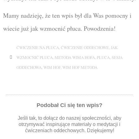
Mamy nadzieję, że ten wpis był dla Was pomocny i
wiecie już jak wzmocnić płuca. Powodzenia!
ĆWICZENIE NA PŁUCA
,
ĆWICZENIE ODDECHOWE
,
JAK
WZMOCNIĆ PŁUCA
,
METODA WIMA HOFA
,
PŁUCA
,
SESJA
ODDECHOWA
,
WIM HOF
,
WIM HOF METODA
Podobał Ci się ten wpis?
Jeśli tak, to dołącz do naszej społeczności, aby
otrzymywać inspirujące materiały o medytacji i
ćwiczeniach oddechowych. Dziękujemy!