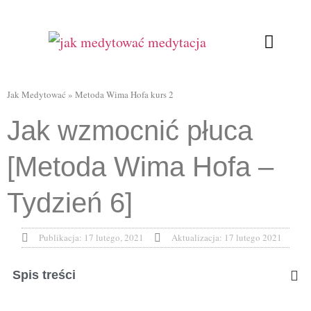
Ćwiczenia oddecho
Relaksująca joga
Kursy Online
Jak Medytować
»
Metoda Wima Hofa kurs 2
Jak wzmocnić płuca
[Metoda Wima Hofa –
Tydzień 6]
Publikacja:
17 lutego, 2021
Aktualizacja: 17 lutego 2021
Spis treści