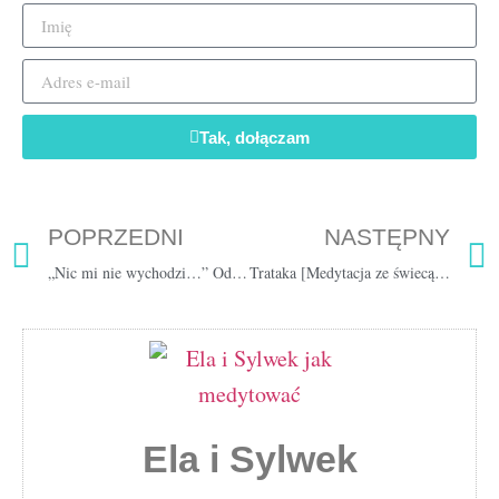
Tak, dołączam
POPRZEDNI
NASTĘPNY
„Nic mi nie wychodzi…” Odzyskaj harmonię – medytacja prowadzona [16 min]
Trataka [Medytacja ze świecą] 11 min
Ela i Sylwek