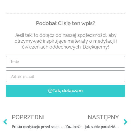
Podobał Ci się ten wpis?
Jeśli tak, to dołącz do naszej społeczności, aby
otrzymywać inspirujące materiały o medytacji i
ćwiczeniach oddechowych. Dziękujemy!
Tak, dołączam
POPRZEDNI
NASTĘPNY
Prosta medytacja przed snem [szybkie zaśnięcie] 15 min
Zazdrość – jak sobie poradzić z zazdrością? 4 sposoby od Dalajlamy