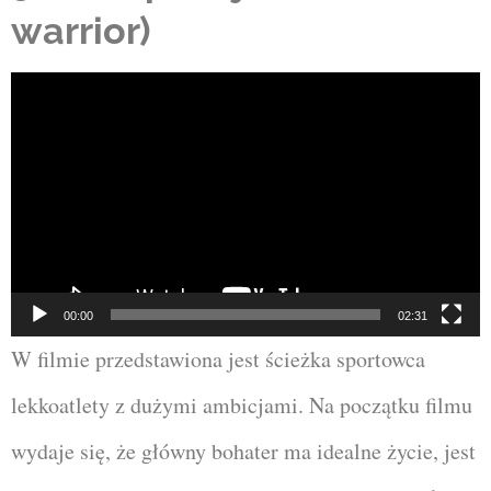
warrior)
Odtwarzacz
video
00:00
02:31
W filmie przedstawiona jest ścieżka sportowca
lekkoatlety z dużymi ambicjami. Na początku filmu
wydaje się, że główny bohater ma idealne życie, jest