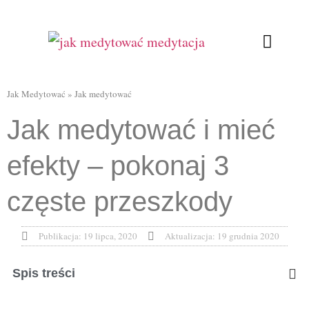
Ćwiczenia oddecho
Relaksująca joga
Kursy Online
Jak Medytować
»
Jak medytować
Jak medytować i mieć
efekty – pokonaj 3
częste przeszkody
Publikacja:
19 lipca, 2020
Aktualizacja: 19 grudnia 2020
Spis treści