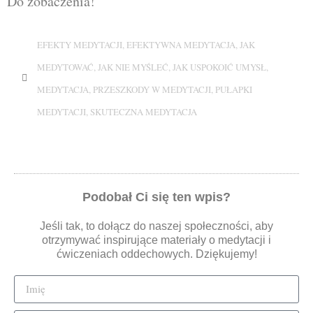
Do zobaczenia!
EFEKTY MEDYTACJI
,
EFEKTYWNA MEDYTACJA
,
JAK
MEDYTOWAĆ
,
JAK NIE MYŚLEĆ
,
JAK USPOKOIĆ UMYSŁ
,
MEDYTACJA
,
PRZESZKODY W MEDYTACJI
,
PUŁAPKI
MEDYTACJI
,
SKUTECZNA MEDYTACJA
Podobał Ci się ten wpis?
Jeśli tak, to dołącz do naszej społeczności, aby
otrzymywać inspirujące materiały o medytacji i
ćwiczeniach oddechowych. Dziękujemy!