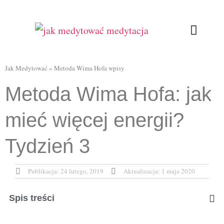
Ćwiczenia oddecho
Relaksująca joga
Kursy Online
Jak Medytować
»
Metoda Wima Hofa wpisy
Metoda Wima Hofa: jak
mieć więcej energii?
Tydzień 3
Publikacja:
24 lutego, 2019
Aktualizacja: 1 maja 2020
Spis treści